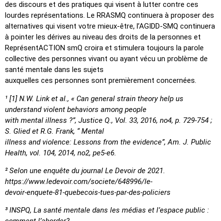
des discours et des pratiques qui visent à lutter contre ces
lourdes représentations. Le RRASMQ continuera à proposer des
alternatives qui visent votre mieux-être, l’AGIDD-SMQ continuera
à pointer les dérives au niveau des droits de la personnes et
ReprésentACTION smQ croira et stimulera toujours la parole
collective des personnes vivant ou ayant vécu un problème de
santé mentale dans les sujets
auxquelles ces personnes sont premièrement concernées.
¹ [1] N.W. Link et al., « Can general strain theory help us
understand violent behaviors among people
with mental illness ?”, Justice Q., Vol. 33, 2016, no4, p. 729-754 ;
S. Glied et R.G. Frank, “ Mental
illness and violence: Lessons from the evidence”, Am. J. Public
Health, vol. 104, 2014, no2, pe5-e6.
² Selon une enquête du journal Le Devoir de 2021.
https://www.ledevoir.com/societe/648996/le-
devoir-enquete-81-quebecois-tues-par-des-policiers
³ INSPQ, La santé mentale dans les médias et l’espace public :