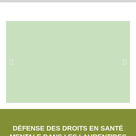
Nous vous aidons à
faire respecter vos
DÉFENSE DES DROITS EN SANTÉ