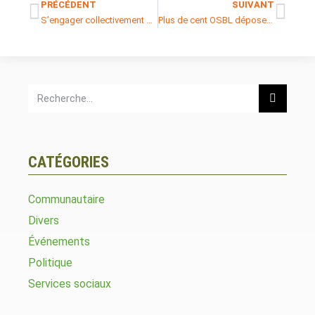
PRÉCÉDENT
SUIVANT
S’engager collectivement pour la justice sociale au Québec
Plus de cent OSBL déposent des propositions afin de garantir que la liberté d’association et le contrôle de la recherche de profit soient au cœur de la Loi sur le lobbyisme
CATÉGORIES
Communautaire
Divers
Événements
Politique
Services sociaux