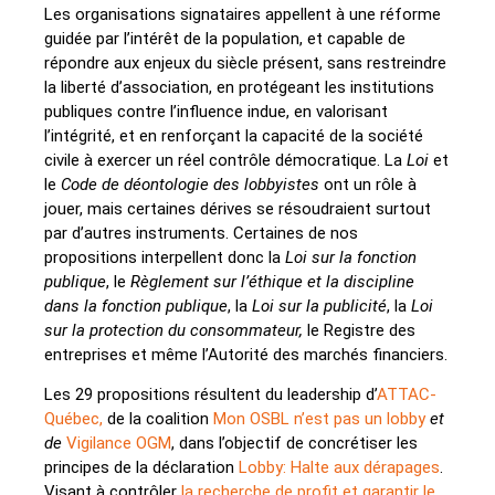
Les organisations signataires appellent à une réforme
guidée par l’intérêt de la population, et capable de
répondre aux enjeux du siècle présent, sans restreindre
la liberté d’association, en protégeant les institutions
publiques contre l’influence indue, en valorisant
l’intégrité, et en renforçant la capacité de la société
civile à exercer un réel contrôle démocratique. La
Loi
et
le
Code de
déontologie des lobbyistes
ont un rôle à
jouer, mais certaines dérives se résoudraient surtout
par d’autres instruments. Certaines de nos
propositions interpellent donc la
Loi sur la fonction
publique
, le
Règlement sur l’éthique et la discipline
dans la fonction publique
, la
Loi sur la publicité
, la
Loi
sur la protection du consommateur,
le Registre des
entreprises et même l’Autorité des marchés financiers.
Les 29 propositions résultent du leadership d’
ATTAC-
Québec,
de la coalition
Mon OSBL n’est pas un lobby
et
de
Vigilance OGM
, dans l’objectif de concrétiser les
principes de la déclaration
Lobby: Halte aux dérapages
.
Visant à contrôler
la recherche de profit et garantir le