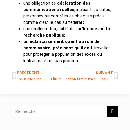
une obligation de
déclaration des
communications réelles
, incluant les dates,
personnes rencontrées et objectifs précis,
comme c’est le cas au fédéral ;
une meilleure traçabilité de l’
influence sur la
recherche publique;
un éclaircissement quant au rôle de
commissaire, précisant qu’il doit
travailler
pour protéger la population des excès du
lobbyisme et ne pas promou
PRÉCÉDENT
SUIVANT
Projet de loi no 13 – Plus de 200 organisations s’opposent aux nouvelles limites au droit de manifester
Action féministe du FRAPRU devant les bureaux de la ministre Caroline Proulx : Les besoins doivent passer avant l’ingénierie financière