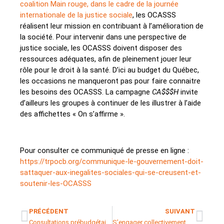
coalition Main rouge, dans le cadre de la journée
internationale de la justice sociale
, les OCASSS
réalisent leur mission en contribuant à l’amélioration de
la société. Pour intervenir dans une perspective de
justice sociale, les OCASSS doivent disposer des
ressources adéquates, afin de pleinement jouer leur
rôle pour le droit à la santé. D’ici au budget du Québec,
les occasions ne manqueront pas pour faire connaitre
les besoins des OCASSS. La campagne
CA$$$H
invite
d’ailleurs les groupes à continuer de les illustrer à l’aide
des affichettes « On s’affirme ».
Pour consulter ce communiqué de presse en ligne :
https://trpocb.org/communique-le-gouvernement-doit-
sattaquer-aux-inegalites-sociales-qui-se-creusent-et-
soutenir-les-OCASSS
PRÉCÉDENT
SUIVANT
Consultations prébudgétaires : Un appel à un nouveau plan d’action gouvernemental face à la crise du secteur communautaire
S’engager collectivement pour la justice sociale au Québec