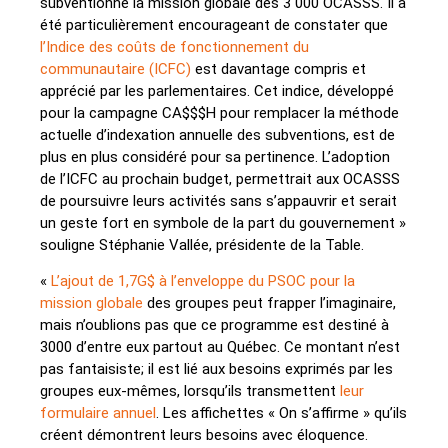
subventionne la mission globale des 3 000 OCASSS. Il a
été particulièrement encourageant de constater que
l’Indice des coûts de fonctionnement du
communautaire (ICFC)
est davantage compris et
apprécié par les parlementaires. Cet indice, développé
pour la campagne CA$$$H pour remplacer la méthode
actuelle d’indexation annuelle des subventions, est de
plus en plus considéré pour sa pertinence. L’adoption
de l’ICFC au prochain budget, permettrait aux OCASSS
de poursuivre leurs activités sans s’appauvrir et serait
un geste fort en symbole de la part du gouvernement »
souligne Stéphanie Vallée, présidente de la Table.
«
L’ajout de 1,7G$ à l’enveloppe du PSOC pour la
mission globale
des groupes peut frapper l’imaginaire,
mais n’oublions pas que ce programme est destiné à
3000 d’entre eux partout au Québec. Ce montant n’est
pas fantaisiste; il est lié aux besoins exprimés par les
groupes eux-mêmes, lorsqu’ils transmettent
leur
formulaire annuel
. Les affichettes « On s’affirme » qu’ils
créent démontrent leurs besoins avec éloquence.