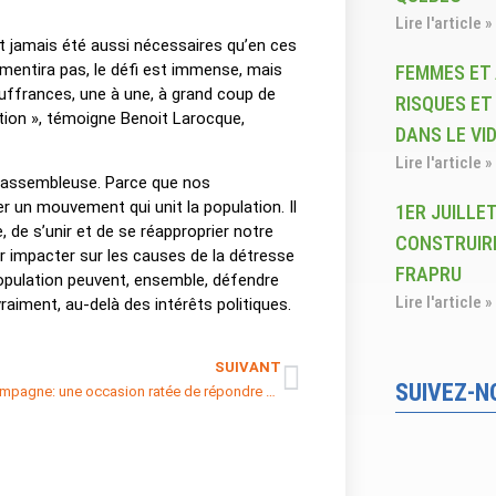
Lire l'article »
’ont jamais été aussi nécessaires qu’en ces
mentira pas, le défi est immense, mais
FEMMES ET
souffrances, une à une, à grand coup de
RISQUES ET
ution », témoigne Benoit Larocque,
DANS LE VID
Lire l'article »
 rassembleuse. Parce que nos
r un mouvement qui unit la population. Il
1ER JUILLET
, de s’unir et de se réapproprier notre
CONSTRUIRE
our impacter sur les causes de la détresse
FRAPRU
pulation peuvent, ensemble, défendre
Lire l'article »
vraiment, au-delà des intérêts politiques.
SUIVANT
SUIVEZ-N
Budget Champagne: une occasion ratée de répondre aux crises du logement et de l’itinérance