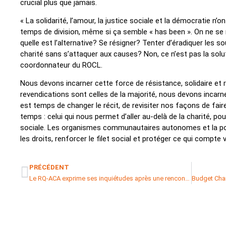
crucial plus que jamais.
« La solidarité, l’amour, la justice sociale et la démocratie n
temps de division, même si ça semble « has been ». On ne se 
quelle est l’alternative? Se résigner? Tenter d’éradiquer les 
charité sans s’attaquer aux causes? Non, ce n’est pas la sol
coordonnateur du ROCL.
Nous devons incarner cette force de résistance, solidaire et
revendications sont celles de la majorité, nous devons incarne
est temps de changer le récit, de revisiter nos façons de faire
temps : celui qui nous permet d’aller au-delà de la charité, p
sociale. Les organismes communautaires autonomes et la po
les droits, renforcer le filet social et protéger ce qui compte 
PRÉCÉDENT
Le RQ-ACA exprime ses inquiétudes après une rencontre avec la ministre Chantal Rouleau