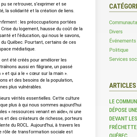
u se retrouver, s’exprimer et se
CATÉGOR
 la solidarité et la création de liens.
nfirment : les préoccupations portées
Communauta
 Crise du logement, hausse du coût de la
Divers
 santé et l’éducation, qui nous le savons,
Événements
s du Québec. Pourtant, certains de ces
espace médiatique.
Politique
Services soc
nt été créés pour améliorer les
traînons aussi en filigrane, un passé
 » et qui a le « cœur sur la main ».
ons et des besoins de la population,
ARTICLES
es plus vulnérables.
eurs vérités essentielles. Cette culture
LE COMMUN
pplique plus à qui nous sommes aujourd’hui
DÉPOSE UNE
es « ressources venant en aide», ni une
DEVANT LES
s et des créateurs de richesse, porteurs
idente du ROCL. Aujourd’hui, à travers les
FRÉCHETTE,
 rôle de transformation sociale est
QUÉBEC