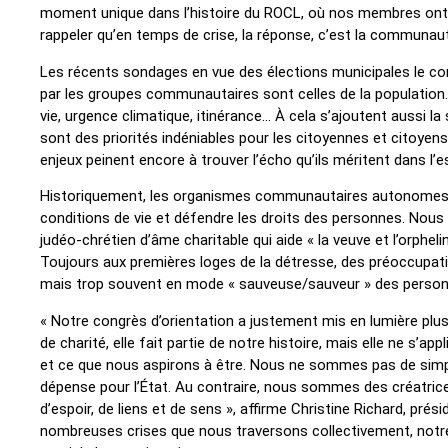
moment unique dans l’histoire du ROCL, où nos membres ont p
rappeler qu’en temps de crise, la réponse, c’est la communauté,
Les récents sondages en vue des élections municipales le co
par les groupes communautaires sont celles de la population.
vie, urgence climatique, itinérance… À cela s’ajoutent aussi la
sont des priorités indéniables pour les citoyennes et citoyen
enjeux peinent encore à trouver l’écho qu’ils méritent dans l’
Historiquement, les organismes communautaires autonomes o
conditions de vie et défendre les droits des personnes. Nous 
judéo-chrétien d’âme charitable qui aide « la veuve et l’orphelin
Toujours aux premières loges de la détresse, des préoccupati
mais trop souvent en mode « sauveuse/sauveur » des personn
« Notre congrès d’orientation a justement mis en lumière plusi
de charité, elle fait partie de notre histoire, mais elle ne s’a
et ce que nous aspirons à être. Nous ne sommes pas de simpl
dépense pour l’État. Au contraire, nous sommes des créatrice
d’espoir, de liens et de sens », affirme Christine Richard, prés
nombreuses crises que nous traversons collectivement, notre