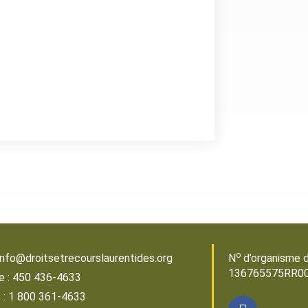
o
: info@droitsetrecourslaurentides.org
N
d’organisme d
136765575RR0
e : 450 436-4633
s : 1 800 361-4633