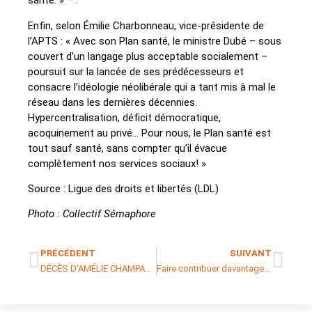
santé. » – .
Enfin, selon Émilie Charbonneau, vice-présidente de
l’APTS : « Avec son Plan santé, le ministre Dubé – sous
couvert d’un langage plus acceptable socialement –
poursuit sur la lancée de ses prédécesseurs et
consacre l’idéologie néolibérale qui a tant mis à mal le
réseau dans les dernières décennies.
Hypercentralisation, déficit démocratique,
acoquinement au privé… Pour nous, le Plan santé est
tout sauf santé, sans compter qu’il évacue
complètement nos services sociaux! »
Source : Ligue des droits et libertés (LDL)
Photo : Collectif Sémaphore
PRÉCÉDENT
SUIVANT
DÉCÈS D’AMÉLIE CHAMPAGNE ET DE CHRISTINE CARON
Faire contribuer davantage les entreprises au Fonds des services de santé rapporterait jusqu’à 10G$ par année