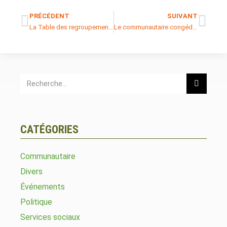
PRÉCÉDENT
SUIVANT
La Table des regroupements provinciaux d’organismes communautaires et bénévoles est à boutte
Le communautaire congédie la ministre Chantal Rouleau
CATÉGORIES
Communautaire
Divers
Événements
Politique
Services sociaux