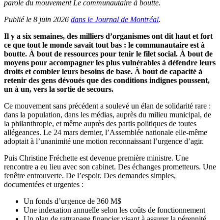
parole du mouvement Le communautaire à boutte.
Publié le 8 juin 2026
dans le Journal de Montréal
.
Il y a six semaines, des milliers d’organismes ont dit haut et fort
ce que tout le monde savait tout bas : le communautaire est à
boutte. À bout de ressources pour tenir le filet social. À bout de
moyens pour accompagner les plus vulnérables à défendre leurs
droits et combler leurs besoins de base. À bout de capacité à
retenir des gens dévoués que des conditions indignes poussent,
un à un, vers la sortie de secours.
Ce mouvement sans précédent a soulevé un élan de solidarité rare :
dans la population, dans les médias, auprès du milieu municipal, de
la philanthropie, et même auprès des partis politiques de toutes
allégeances. Le 24 mars dernier, l’Assemblée nationale elle-même
adoptait à l’unanimité une motion reconnaissant l’urgence d’agir.
Puis Christine Fréchette est devenue première ministre. Une
rencontre a eu lieu avec son cabinet. Des échanges prometteurs. Une
fenêtre entrouverte. De l’espoir. Des demandes simples,
documentées et urgentes :
Un fonds d’urgence de 360 M$
Une indexation annuelle selon les coûts de fonctionnement
Un plan de rattrapage financier visant à assurer la pérennité