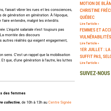
MOTION DE BLÂM
ns, faisait vibrer les rues et les consciences,
CHRISTINE FRÉC
s de génération en génération. À l’époque,
QUÉBEC
aire entendre, malgré les interdits.
Lire l'article »
ée. L’équité salariale n’est toujours pas
FEMMES ET ACCÈ
. La montée des discours
VULNÉRABILITÉS
rs autres réalités qui exigent engagement,
Lire l'article »
1ER JUILLET : 
 sens. C’est un rappel que la mobilisation
SUFFIT PAS, SE
Et que, d’une génération à l’autre, les luttes
Lire l'article »
SUIVEZ-NOUS
its des femmes
re collective
, de 10h à 13h au
Centre Signée