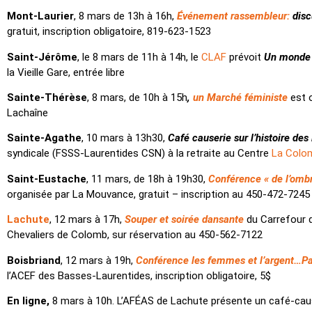
Mont-Laurier
, 8 mars de 13h à 16h,
Événement rassembleur:
disc
gratuit, inscription obligatoire, 819-623-1523
Saint-Jérôme
, le 8 mars de 11h à 14h, le
CLAF
prévoit
Un monde f
la Vieille Gare, entrée libre
Sainte-Thérèse
, 8 mars, de 10h à 15h
,
un Marché féministe
est o
Lachaîne
Sainte-Agathe
, 10 mars à 13h30,
Café causerie sur l’histoire des
syndicale (FSSS-Laurentides CSN) à la retraite au Centre
La Colo
Saint-Eustache
, 11 mars, de 18h à 19h30,
Conférence « de l’ombr
organisée par La Mouvance, gratuit – inscription au 450-472-7245
Lachute
, 12 mars à 17h,
Souper et soirée dansante
du Carrefour 
Chevaliers de Colomb, sur réservation au 450-562-7122
Boisbriand
, 12 mars à 19h,
Conférence les femmes et l’argent…P
l’ACEF des Basses-Laurentides, inscription obligatoire, 5$
En ligne,
8 mars à 10h. L’AFÉAS de Lachute présente un café-cau