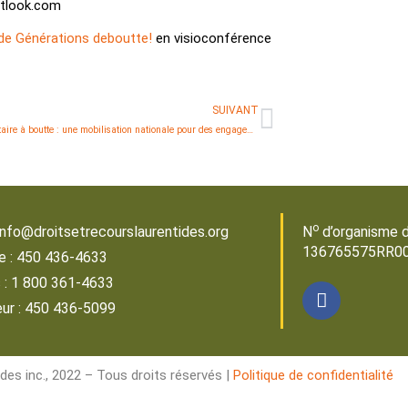
utlook.com
de Générations deboutte!
en visioconférence
SUIVANT
Le communautaire à boutte : une mobilisation nationale pour des engagements financiers durables
o
: info@droitsetrecourslaurentides.org
N
d’organisme d
136765575RR0
e : 450 436-4633
s : 1 800 361-4633
ur : 450 436-5099
des inc., 2022 – Tous droits réservés |
Politique de confidentialité