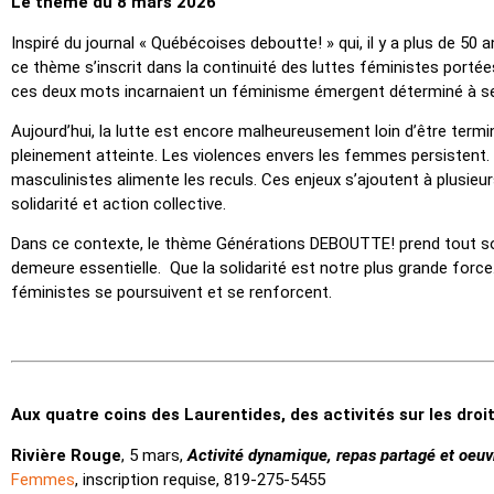
Le thème du 8 mars 2026
Inspiré du journal « Québécoises deboutte! » qui, il y a plus de 50 a
ce thème s’inscrit dans la continuité des luttes féministes portée
ces deux mots incarnaient un féminisme émergent déterminé à se f
Aujourd’hui, la lutte est encore malheureusement loin d’être termin
pleinement atteinte. Les violences envers les femmes persistent
masculinistes alimente les reculs. Ces enjeux s’ajoutent à plusieu
solidarité et action collective.
Dans ce contexte, le thème Générations DEBOUTTE! prend tout son
demeure essentielle. Que la solidarité est notre plus grande force. 
féministes se poursuivent et se renforcent.
Aux quatre coins des Laurentides, des activités sur les dro
Rivière Rouge
, 5 mars,
Activité dynamique, repas partagé et oeuv
Femmes
, inscription requise, 819-275-5455