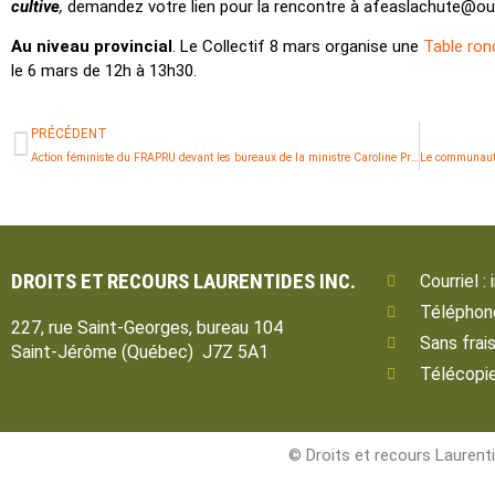
cultive
,
demandez votre lien pour la rencontre à afeaslachute@o
Au niveau provincial
. Le Collectif 8 mars organise une
Table ron
le 6 mars de 12h à 13h30.
PRÉCÉDENT
Action féministe du FRAPRU devant les bureaux de la ministre Caroline Proulx : Les besoins doivent passer avant l’ingénierie financière
DROITS ET RECOURS LAURENTIDES INC.
Courriel 
Téléphon
227, rue Saint-Georges, bureau 104
Sans frai
Saint-Jérôme (Québec) J7Z 5A1
Télécopie
© Droits et recours Laurenti